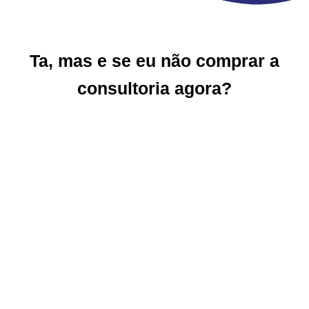
Ta, mas e se eu não comprar a
consultoria agora?
Sua empresa pode receber multa que ultrapassa
R$49.000,00
Você pode gerar
passivo/indenização trabalhista